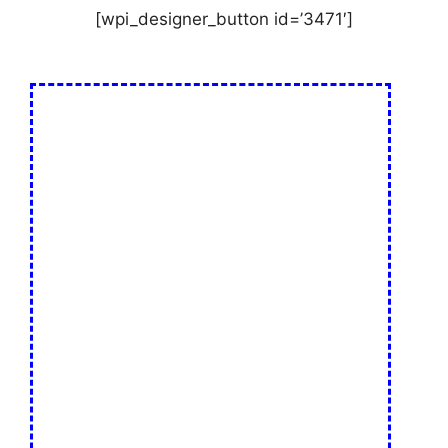
[wpi_designer_button id=’3471′]