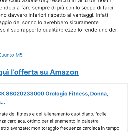
iore calibrazione degli esercizi in virtù dei nostri
ndoci a fare sempre di più con lo scopo di farci
o davvero inferiori rispetto ai vantaggi. Infatti
oraggio del sonno lo avrebbero sicuramente
so il suo rapporto qualità/prezzo lo rende uno dei
uì l
’
offerta su Amazon
 SS020233000 Orologio Fitness, Donna,
..
e del fitness e dell’allenamento quotidiano, facile
za cardiaca, ottimo per allenamento in palestra
etro avanzate: monitoraggio frequenza cardiaca in tempo