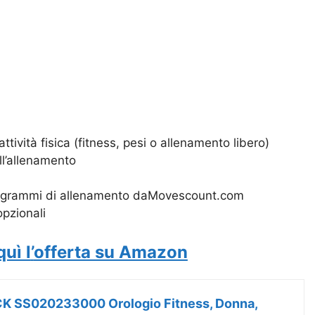
vità fisica (fitness, pesi o allenamento libero)
ll’allenamento
programmi di allenamento daMovescount.com
opzionali
uì l
’
offerta su Amazon
 SS020233000 Orologio Fitness, Donna,