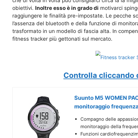
che di volta in volta può consigliarci circa la la migl
obiettivi.
Inoltre esso è in grado di
motivarci spinge
raggiungere le finalità pre-impostate. Le pecche son
l’assenza del bluetooth e della funzione di monit
trasformato in un modello di fascia alta. In compen
fitness tracker più gettonati sul mercato.
Controlla cliccando q
Suunto M5 WOMEN PACK
monitoraggio frequenza.
Compagno delle appassionat
monitoraggio della frequen
Funzioni cardiofrequenzim