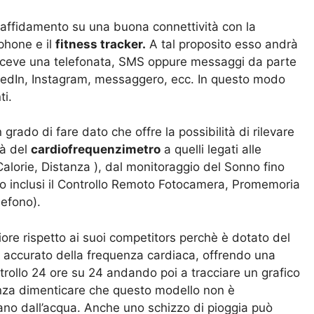
affidamento su una buona connettività con la
phone e il
fitness tracker.
A tal proposito esso andrà
 riceve una telefonata, SMS oppure messaggi da parte
edIn, Instagram, messaggero, ecc. In questo modo
ti.
 grado di fare dato che offre la possibilità di rilevare
ità del
c
ardiofrequenzimetro
a quelli legati alle
Calorie, Distanza ), dal monitoraggio del Sonno fino
ono inclusi il Controllo Remoto Fotocamera, Promemoria
lefono).
ore rispetto ai suoi competitors perchè è d
otato del
io accurato della frequenza cardiaca, offrendo una
ntrollo 24 ore su 24 andando poi a tracciare un grafico
nza dimenticare che questo modello non
è
no dall’acqua. Anche uno schizzo di pioggia può