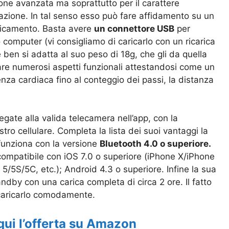
ione avanzata ma soprattutto per il carattere
zazione. In tal senso esso può fare affidamento su un
ricamento. Basta avere
un connettore USB
per
o computer (vi consigliamo di caricarlo con un ricarica
e ben si adatta al suo peso di 18g, che gli da quella
rare numerosi aspetti funzionali attestandosi come un
nza cardiaca fino al conteggio dei passi, la distanza
 legate alla valida telecamera
nell’app, con la
ostro cellulare. Completa la lista dei suoi vantaggi la
funziona con la versione
Bluetooth 4.0 o superiore.
compatibile con iOS 7.0 o superiore (iPhone X/iPhone
5/5S/5C, etc.); Android 4.3 o superiore. Infine la sua
andby con una carica completa di circa 2 ore. Il fatto
a caricarlo comodamente.
qui l’offerta su Amazon