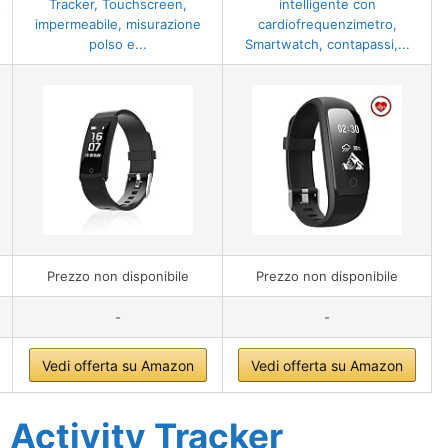
Tracker, Touchscreen,
intelligente con
o
impermeabile, misurazione
cardiofrequenzimetro,
.
polso e...
Smartwatch, contapassi,...
Prezzo non disponibile
Prezzo non disponibile
-
-
Vedi offerta su Amazon
Vedi offerta su Amazon
l Activity Tracker