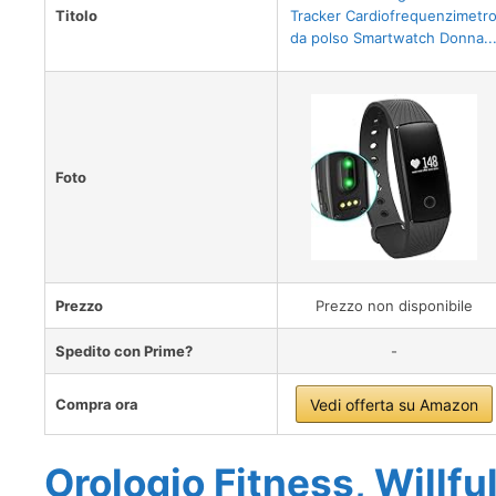
Titolo
Tracker Cardiofrequenzimetr
da polso Smartwatch Donna..
Foto
Prezzo
Prezzo non disponibile
Spedito con Prime?
-
Compra ora
Vedi offerta su Amazon
Orologio Fitness, Willfu