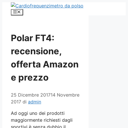
Vai
al
Menu
contenuto
Polar FT4:
recensione,
offerta Amazon
e prezzo
25 Dicembre 2017
14 Novembre
2017
di
admin
Ad oggi uno dei prodotti
maggiormente richiesti dagli
sportivi è senza dubbio il