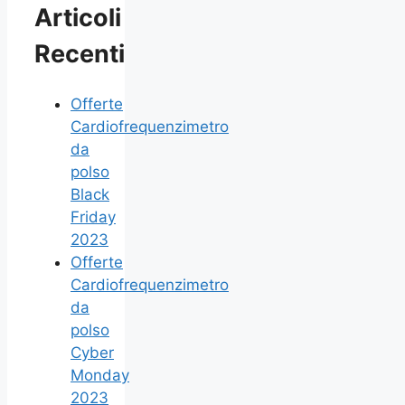
Articoli
Recenti
Offerte
Cardiofrequenzimetro
da
polso
Black
Friday
2023
Offerte
Cardiofrequenzimetro
da
polso
Cyber
Monday
2023