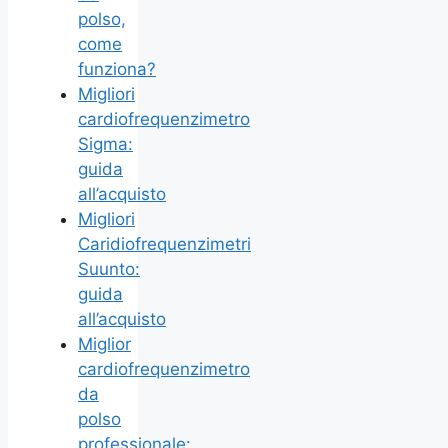
polso,
come
funziona?
Migliori
cardiofrequenzimetro
Sigma:
guida
all’acquisto
Migliori
Caridiofrequenzimetri
Suunto:
guida
all’acquisto
Miglior
cardiofrequenzimetro
da
polso
professionale: