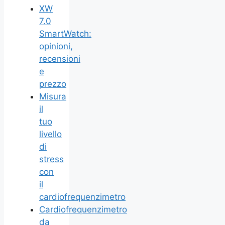
XW
7.0
SmartWatch:
opinioni,
recensioni
e
prezzo
Misura
il
tuo
livello
di
stress
con
il
cardiofrequenzimetro
Cardiofrequenzimetro
da